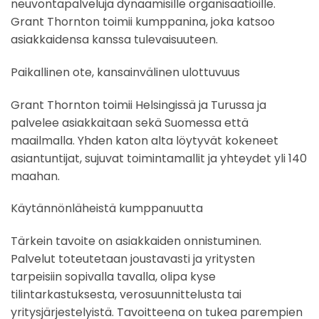
neuvontapalveluja dynaamisille organisaatioille.
Grant Thornton toimii kumppanina, joka katsoo
asiakkaidensa kanssa tulevaisuuteen.​
Paikallinen ote, kansainvälinen ulottuvuus​
Grant Thornton toimii Helsingissä ja Turussa ja
palvelee asiakkaitaan sekä Suomessa että
maailmalla. Yhden katon alta löytyvät kokeneet
asiantuntijat, sujuvat toimintamallit ja yhteydet yli 140
maahan.​
Käytännönläheistä kumppanuutta​
Tärkein tavoite on asiakkaiden onnistuminen.
Palvelut toteutetaan joustavasti ja yritysten
tarpeisiin sopivalla tavalla, olipa kyse
tilintarkastuksesta, verosuunnittelusta tai
yritysjärjestelyistä. Tavoitteena on tukea parempien