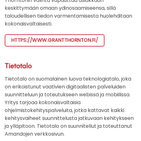
Thorntonin valinta vapauttaa asiakkaan
keskittymään omaan ydinosaamiseensa, sillä
taloudellisen tiedon varmentamisesta huolehditaan
kokonaisvaltaisesti.​
HTTPS://WWW.GRANTTHORNTON.FI/
Tietotalo
Tietotalo on suomalainen luova teknologiatalo, joka
on erikoistunut vaativien digitaalisten palveluiden
suunnitteluun ja toteutukseen webissä ja mobiilissa.
Yritys tarjoaa kokonaisvaltaisia
ohjelmistokehityspalveluita, jotka kattavat kaikki
kehitysvaiheet suunnittelusta jatkuvaan kehitykseen
ja ylläpitoon. Tietotalo on suunnitellut ja toteuttanut
Amandojen verkkosivun.